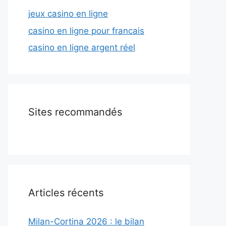
jeux casino en ligne
casino en ligne pour francais
casino en ligne argent réel
Sites recommandés
Articles récents
Milan-Cortina 2026 : le bilan