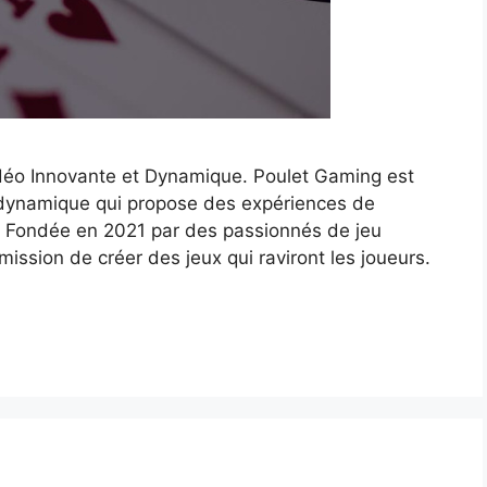
déo Innovante et Dynamique. Poulet Gaming est
t dynamique qui propose des expériences de
. Fondée en 2021 par des passionnés de jeu
mission de créer des jeux qui raviront les joueurs.