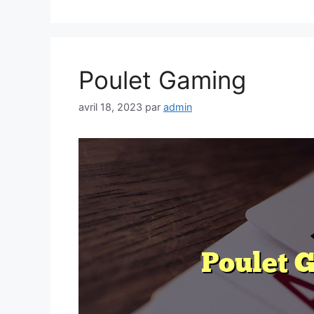
Poulet Gaming
avril 18, 2023
par
admin