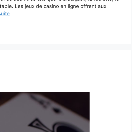
table. Les jeux de casino en ligne offrent aux
suite