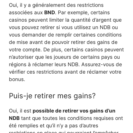
Oui, il y a généralement des restrictions
associées aux
BND
. Par exemple, certains
casinos peuvent limiter la quantité d’argent que
vous pouvez retirer si vous utilisez un NDB ou
vous demander de remplir certaines conditions
de mise avant de pouvoir retirer des gains de
votre compte. De plus, certains casinos peuvent
n’autoriser que les joueurs de certains pays ou
régions à réclamer leurs NDB. Assurez-vous de
vérifier ces restrictions avant de réclamer votre
bonus.
Puis-je retirer mes gains?
Oui, il est
possible de retirer vos gains d’un
NDB
tant que toutes les conditions requises ont
été remplies et qu’il n’y a pas d’autres