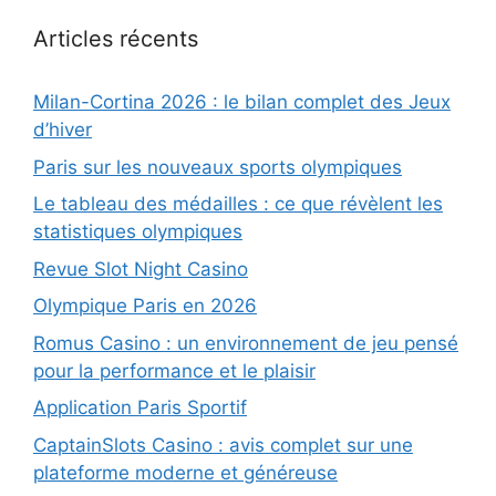
Articles récents
Milan-Cortina 2026 : le bilan complet des Jeux
d’hiver
Paris sur les nouveaux sports olympiques
Le tableau des médailles : ce que révèlent les
statistiques olympiques
Revue Slot Night Casino
Olympique Paris en 2026
Romus Casino : un environnement de jeu pensé
pour la performance et le plaisir
Application Paris Sportif
CaptainSlots Casino : avis complet sur une
plateforme moderne et généreuse