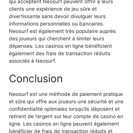
qui acceptent Neosurf peuvent offrir à leurs
clients une expérience de jeu sûre et
divertissante sans devoir divulguer leurs
informations personnelles ou bancaires.
Neosurf est également très populaire auprès
des joueurs qui cherchent à limiter leurs
dépenses. Les casinos en ligne bénéficient
également des frais de transaction réduits
associés à Neosurf.
Conclusion
Neosurf est une méthode de paiement pratique
et sûre qui offre aux joueurs une sécurité et une
confidentialité optimales lorsqu’ils déposent et
retirent de l’argent sur leur compte de casino en
ligne. Les casinos en ligne peuvent également
bénéficier de frais de transaction réduits et