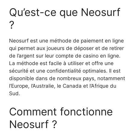
Qu’est-ce que Neosurf
?
Neosurf est une méthode de paiement en ligne
qui permet aux joueurs de déposer et de retirer
de l’argent sur leur compte de casino en ligne.
La méthode est facile à utiliser et offre une
sécurité et une confidentialité optimales. Il est
disponible dans de nombreux pays, notamment
l’Europe, l’Australie, le Canada et l’Afrique du
Sud.
Comment fonctionne
Neosurf ?