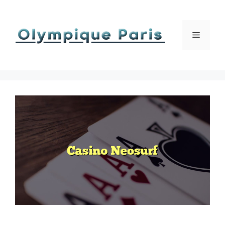
Aller
au
contenu
Menu