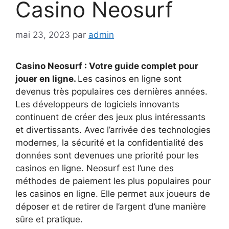
Casino Neosurf
mai 23, 2023
par
admin
Casino Neosurf : Votre guide complet pour
jouer en ligne.
Les casinos en ligne sont
devenus très populaires ces dernières années.
Les développeurs de logiciels innovants
continuent de créer des jeux plus intéressants
et divertissants. Avec l’arrivée des technologies
modernes, la sécurité et la confidentialité des
données sont devenues une priorité pour les
casinos en ligne. Neosurf est l’une des
méthodes de paiement les plus populaires pour
les casinos en ligne. Elle permet aux joueurs de
déposer et de retirer de l’argent d’une manière
sûre et pratique.