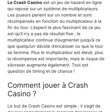
Le Crash Casino
est un jeu de hasard en ligne
qui repose sur un système de multiplicateurs.
Les joueurs parient sur un nombre et sont
récompensés en fonction du multiplicateur à la
fin du tour. L’aspect le plus fascinant de ce jeu
est qu’il n’y a pas de résultat fixe ; le
multiplicateur continue d’augmenter jusqu’à ce
que quelqu’un décide d’encaisser ou que le tour
se termine. Plus le multiplicateur est élevé, plus
la récompense est importante, mais le risque de
s’écraser augmente également. Tout est
question de timing et de chance !
Comment jouer à Crash
Casino ?
Le but de Crash Casino est simple : il s’agit de