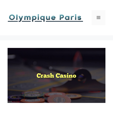
Aller
au
contenu
Menu