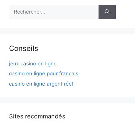
Rechercher :
Conseils
jeux casino en ligne
casino en ligne pour francais
casino en ligne argent réel
Sites recommandés