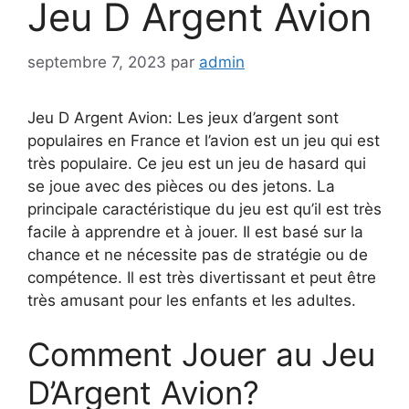
Jeu D Argent Avion
septembre 7, 2023
par
admin
Jeu D Argent Avion: Les jeux d’argent sont
populaires en France et l’avion est un jeu qui est
très populaire. Ce jeu est un jeu de hasard qui
se joue avec des pièces ou des jetons. La
principale caractéristique du jeu est qu’il est très
facile à apprendre et à jouer. Il est basé sur la
chance et ne nécessite pas de stratégie ou de
compétence. Il est très divertissant et peut être
très amusant pour les enfants et les adultes.
Comment Jouer au Jeu
D’Argent Avion?