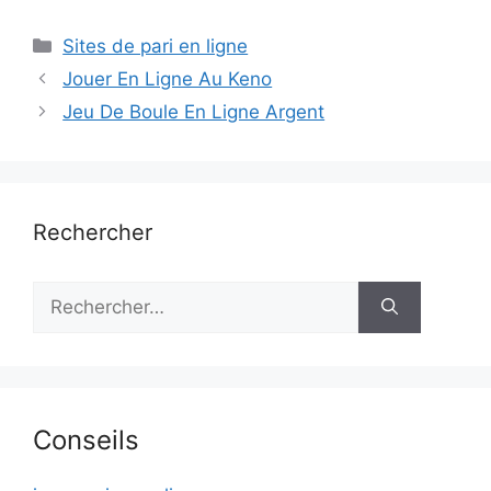
Catégories
Sites de pari en ligne
Jouer En Ligne Au Keno
Jeu De Boule En Ligne Argent
Rechercher
Rechercher :
Conseils