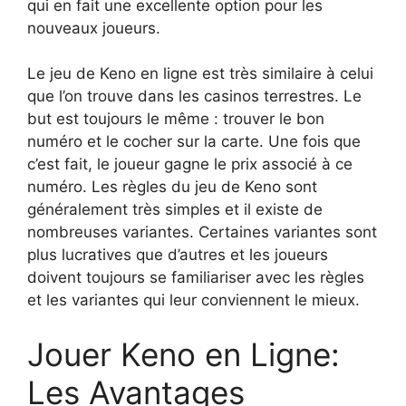
qui en fait une excellente option pour les
nouveaux joueurs.
Le jeu de Keno en ligne est très similaire à celui
que l’on trouve dans les casinos terrestres. Le
but est toujours le même : trouver le bon
numéro et le cocher sur la carte. Une fois que
c’est fait, le joueur gagne le prix associé à ce
numéro. Les règles du jeu de Keno sont
généralement très simples et il existe de
nombreuses variantes. Certaines variantes sont
plus lucratives que d’autres et les joueurs
doivent toujours se familiariser avec les règles
et les variantes qui leur conviennent le mieux.
Jouer Keno en Ligne:
Les Avantages