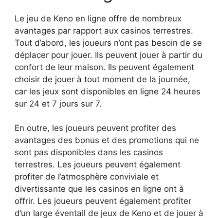
Le jeu de Keno en ligne offre de nombreux
avantages par rapport aux casinos terrestres.
Tout d’abord, les joueurs n’ont pas besoin de se
déplacer pour jouer. Ils peuvent jouer à partir du
confort de leur maison. Ils peuvent également
choisir de jouer à tout moment de la journée,
car les jeux sont disponibles en ligne 24 heures
sur 24 et 7 jours sur 7.
En outre, les joueurs peuvent profiter des
avantages des bonus et des promotions qui ne
sont pas disponibles dans les casinos
terrestres. Les joueurs peuvent également
profiter de l’atmosphère conviviale et
divertissante que les casinos en ligne ont à
offrir. Les joueurs peuvent également profiter
d’un large éventail de jeux de Keno et de jouer à