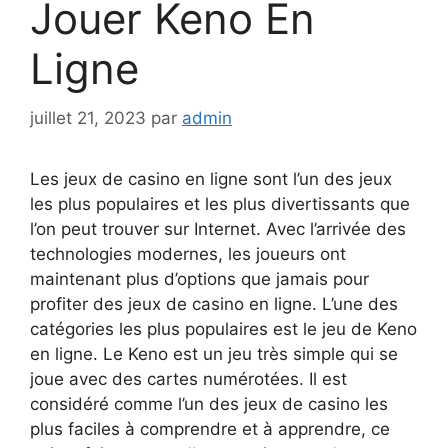
Jouer Keno En
Ligne
juillet 21, 2023
par
admin
Les jeux de casino en ligne sont l’un des jeux
les plus populaires et les plus divertissants que
l’on peut trouver sur Internet. Avec l’arrivée des
technologies modernes, les joueurs ont
maintenant plus d’options que jamais pour
profiter des jeux de casino en ligne. L’une des
catégories les plus populaires est le jeu de Keno
en ligne. Le Keno est un jeu très simple qui se
joue avec des cartes numérotées. Il est
considéré comme l’un des jeux de casino les
plus faciles à comprendre et à apprendre, ce