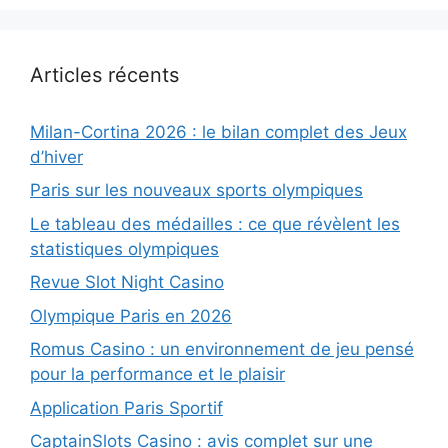
Articles récents
Milan-Cortina 2026 : le bilan complet des Jeux
d’hiver
Paris sur les nouveaux sports olympiques
Le tableau des médailles : ce que révèlent les
statistiques olympiques
Revue Slot Night Casino
Olympique Paris en 2026
Romus Casino : un environnement de jeu pensé
pour la performance et le plaisir
Application Paris Sportif
CaptainSlots Casino : avis complet sur une