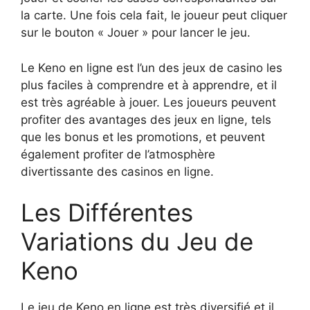
la carte. Une fois cela fait, le joueur peut cliquer
sur le bouton « Jouer » pour lancer le jeu.
Le Keno en ligne est l’un des jeux de casino les
plus faciles à comprendre et à apprendre, et il
est très agréable à jouer. Les joueurs peuvent
profiter des avantages des jeux en ligne, tels
que les bonus et les promotions, et peuvent
également profiter de l’atmosphère
divertissante des casinos en ligne.
Les Différentes
Variations du Jeu de
Keno
Le jeu de Keno en ligne est très diversifié et il