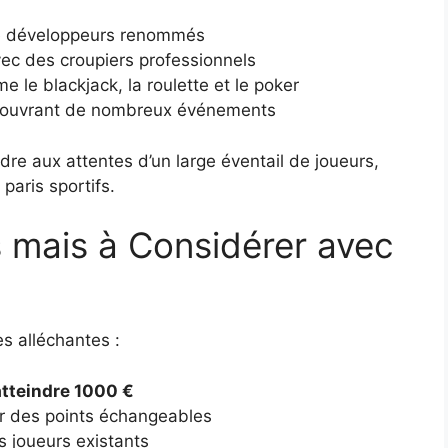
 développeurs renommés
ec des croupiers professionnels
 le blackjack, la roulette et le poker
ouvrant de nombreux événements
re aux attentes d’un large éventail de joueurs,
paris sportifs.
s mais à Considérer avec
s alléchantes :
tteindre 1000 €
r des points échangeables
s joueurs existants