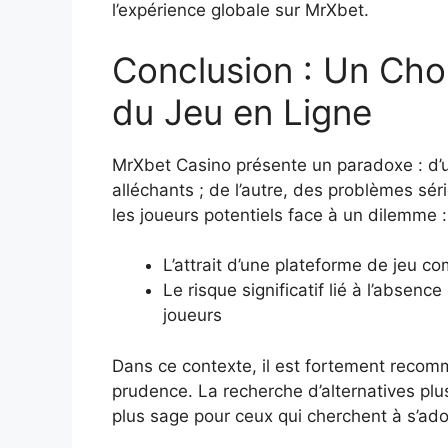
l’expérience globale sur MrXbet.
Conclusion : Un Choi
du Jeu en Ligne
MrXbet Casino présente un paradoxe : d’un
alléchants ; de l’autre, des problèmes séri
les joueurs potentiels face à un dilemme :
L’attrait d’une plateforme de jeu co
Le risque significatif lié à l’absen
joueurs
Dans ce contexte, il est fortement recom
prudence. La recherche d’alternatives plu
plus sage pour ceux qui cherchent à s’ado