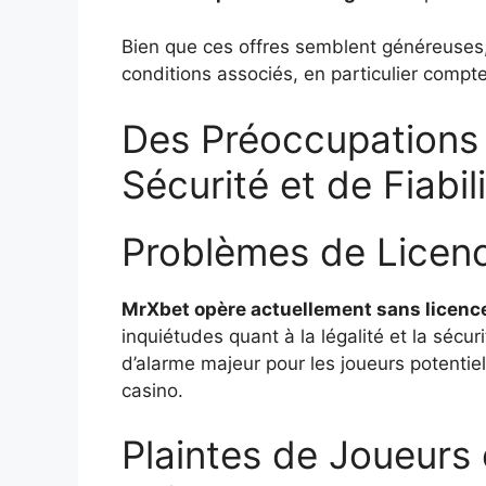
Bien que ces offres semblent généreuses, i
conditions associés, en particulier compt
Des Préoccupations 
Sécurité et de Fiabil
Problèmes de Licenc
MrXbet opère actuellement sans licence
inquiétudes quant à la légalité et la sécur
d’alarme majeur pour les joueurs potentiel
casino.
Plaintes de Joueurs