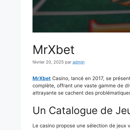
MrXbet
février 20, 2025
par
admin
MrXbet
Casino, lancé en 2017, se présen
complète, offrant une vaste gamme de di
attrayante se cachent des problématiques 
Un Catalogue de Je
Le casino propose une sélection de jeux v