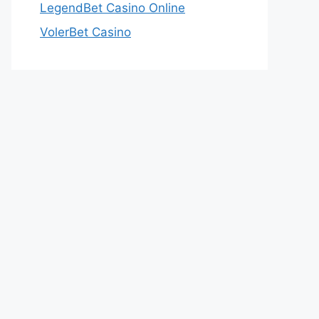
LegendBet Casino Online
VolerBet Casino