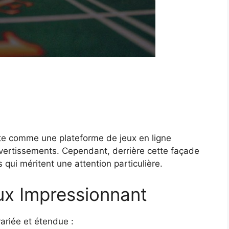
te comme une plateforme de jeux en ligne
vertissements. Cependant, derrière cette façade
qui méritent une attention particulière.
ux Impressionnant
ariée et étendue :