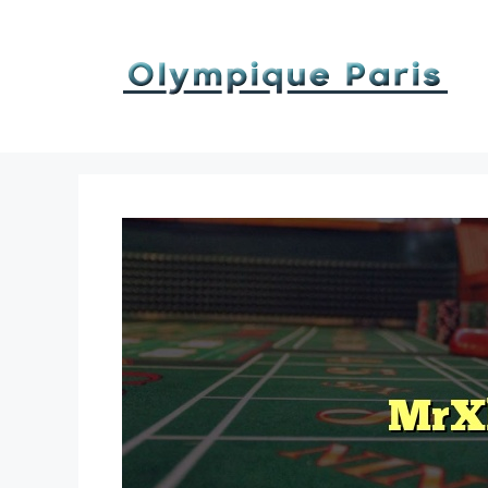
Aller
au
contenu