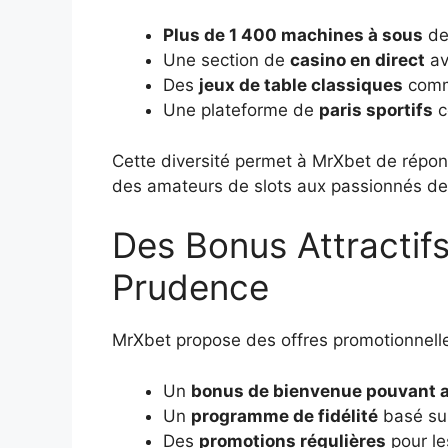
Plus de 1 400 machines à sous
de
Une section de
casino en direct
av
Des
jeux de table classiques
comme
Une plateforme de
paris sportifs
c
Cette diversité permet à MrXbet de répond
des amateurs de slots aux passionnés de 
Des Bonus Attractif
Prudence
MrXbet propose des offres promotionnelle
Un
bonus de bienvenue pouvant a
Un
programme de fidélité
basé su
Des
promotions régulières
pour le