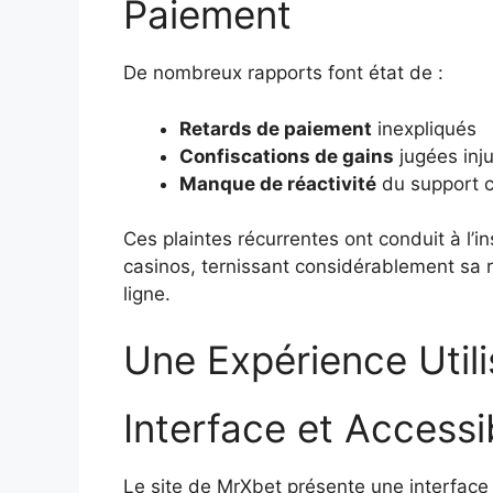
Paiement
De nombreux rapports font état de :
Retards de paiement
inexpliqués
Confiscations de gains
jugées inju
Manque de réactivité
du support c
Ces plaintes récurrentes ont conduit à l’in
casinos, ternissant considérablement sa
ligne.
Une Expérience Utili
Interface et Accessib
Le site de MrXbet présente une interface u