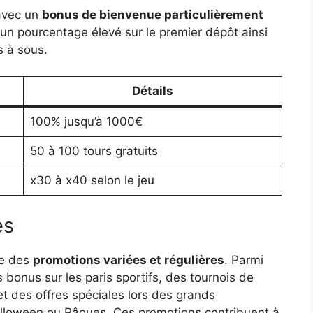
 avec un
bonus de bienvenue particulièrement
un pourcentage élevé sur le premier dépôt ainsi
s à sous.
Détails
100% jusqu’à 1000€
50 à 100 tours gratuits
x30 à x40 selon le jeu
es
se des
promotions variées et régulières
. Parmi
bonus sur les paris sportifs, des tournois de
et des offres spéciales lors des grands
loween ou Pâques. Ces promotions contribuent à