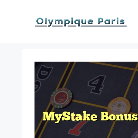
Aller
au
contenu