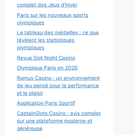
complet des Jeux d’hiver
Paris sur les nouveaux sports
olympiques
Le tableau des médailles : ce que
révèlent les statistiques
olympiques
Revue Slot Night Casino
Olympique Paris en 2026
Romus Casino : un environnement
de jeu pensé pour la performance
et le plaisir
Application Paris Sportif
CaptainSlots Casino : avis complet
sur une plateforme moderne et
généreuse