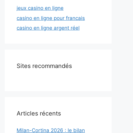
jeux casino en ligne
casino en ligne pour francais
casino en ligne argent réel
Sites recommandés
Articles récents
Milan-Cortina 2026 : le bilan