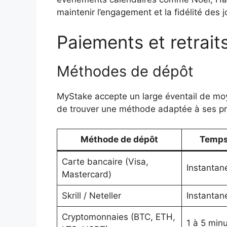
maintenir l’engagement et la fidélité des 
Paiements et retrait
Méthodes de dépôt
MyStake accepte un large éventail de mo
de trouver une méthode adaptée à ses pr
Méthode de dépôt
Temps
Carte bancaire (Visa,
Instantan
Mastercard)
Skrill / Neteller
Instantan
Cryptomonnaies (BTC, ETH,
1 à 5 min