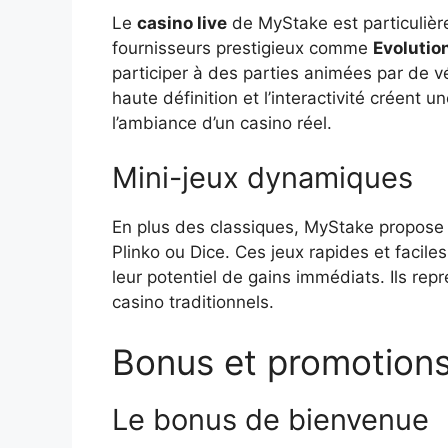
Le
casino live
de MyStake est particulièr
fournisseurs prestigieux comme
Evolutio
participer à des parties animées par de vé
haute définition et l’interactivité créent
l’ambiance d’un casino réel.
Mini-jeux dynamiques
En plus des classiques, MyStake propos
Plinko ou Dice. Ces jeux rapides et facile
leur potentiel de gains immédiats. Ils rep
casino traditionnels.
Bonus et promotion
Le bonus de bienvenue