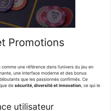
t Promotions
 comme une référence dans l’univers du jeu en
nnante, une interface moderne et des bonus
s débutants que les passionnés confirmés. Ce
nique de
sécurité, diversité et innovation
, ce qui le
ce utilisateur