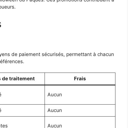
joueurs.
s
yens de paiement sécurisés, permettant à chacun
éférences.
 de traitement
Frais
é
Aucun
é
Aucun
utes
Aucun