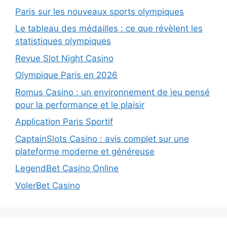
Paris sur les nouveaux sports olympiques
Le tableau des médailles : ce que révèlent les
statistiques olympiques
Revue Slot Night Casino
Olympique Paris en 2026
Romus Casino : un environnement de jeu pensé
pour la performance et le plaisir
Application Paris Sportif
CaptainSlots Casino : avis complet sur une
plateforme moderne et généreuse
LegendBet Casino Online
VolerBet Casino