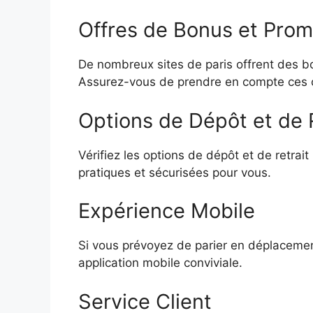
Offres de Bonus et Prom
De nombreux sites de paris offrent des b
Assurez-vous de prendre en compte ces of
Options de Dépôt et de 
Vérifiez les options de dépôt et de retrai
pratiques et sécurisées pour vous.
Expérience Mobile
Si vous prévoyez de parier en déplacemen
application mobile conviviale.
Service Client