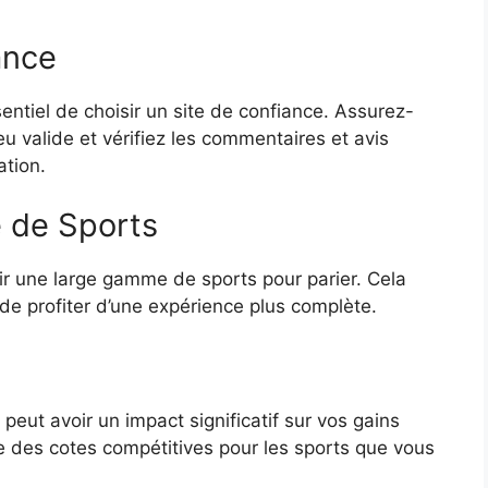
ance
essentiel de choisir un site de confiance. Assurez-
u valide et vérifiez les commentaires et avis
ation.
é de Sports
frir une large gamme de sports pour parier. Cela
 de profiter d’une expérience plus complète.
i peut avoir un impact significatif sur vos gains
e des cotes compétitives pour les sports que vous