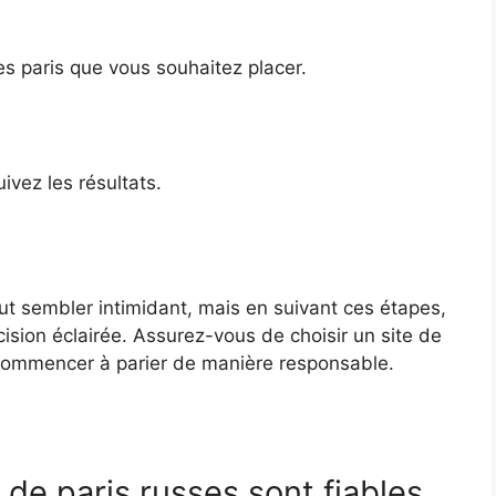
es paris que vous souhaitez placer.
ivez les résultats.
t sembler intimidant, mais en suivant ces étapes,
sion éclairée. Assurez-vous de choisir un site de
 commencer à parier de manière responsable.
 de paris russes sont fiables