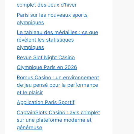
complet des Jeux d’hiver
Paris sur les nouveaux sports
olympiques
Le tableau des médailles : ce que
révèlent les statistiques
olympiques
Revue Slot Night Casino
Olympique Paris en 2026
Romus Casino : un environnement
de jeu pensé pour la performance
et le plaisir
Application Paris Sportif
CaptainSlots Casino : avis complet
sur une plateforme moderne et
généreuse