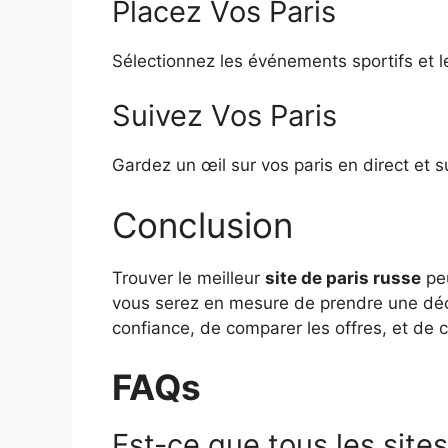
Placez Vos Paris
Sélectionnez les événements sportifs et l
Suivez Vos Paris
Gardez un œil sur vos paris en direct et su
Conclusion
Trouver le meilleur
site de paris russe
peu
vous serez en mesure de prendre une déci
confiance, de comparer les offres, et de
FAQs
Est-ce que tous les sites