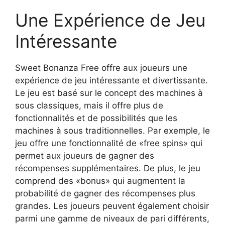
Une Expérience de Jeu
Intéressante
Sweet Bonanza Free offre aux joueurs une
expérience de jeu intéressante et divertissante.
Le jeu est basé sur le concept des machines à
sous classiques, mais il offre plus de
fonctionnalités et de possibilités que les
machines à sous traditionnelles. Par exemple, le
jeu offre une fonctionnalité de «free spins» qui
permet aux joueurs de gagner des
récompenses supplémentaires. De plus, le jeu
comprend des «bonus» qui augmentent la
probabilité de gagner des récompenses plus
grandes. Les joueurs peuvent également choisir
parmi une gamme de niveaux de pari différents,