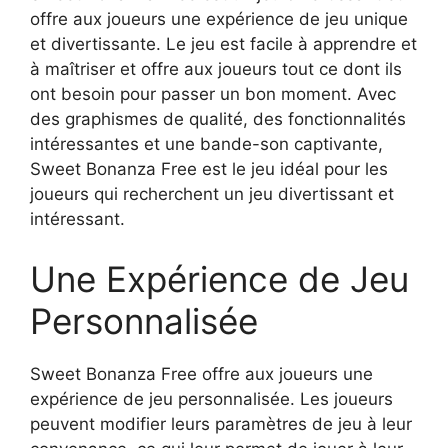
offre aux joueurs une expérience de jeu unique
et divertissante. Le jeu est facile à apprendre et
à maîtriser et offre aux joueurs tout ce dont ils
ont besoin pour passer un bon moment. Avec
des graphismes de qualité, des fonctionnalités
intéressantes et une bande-son captivante,
Sweet Bonanza Free est le jeu idéal pour les
joueurs qui recherchent un jeu divertissant et
intéressant.
Une Expérience de Jeu
Personnalisée
Sweet Bonanza Free offre aux joueurs une
expérience de jeu personnalisée. Les joueurs
peuvent modifier leurs paramètres de jeu à leur