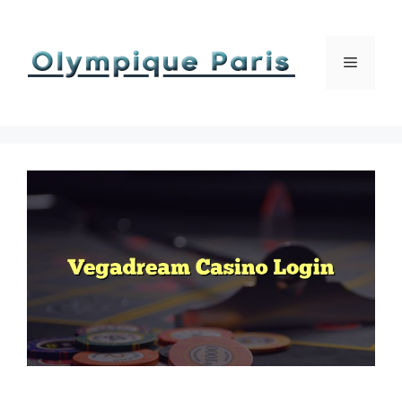
Aller
au
contenu
Menu