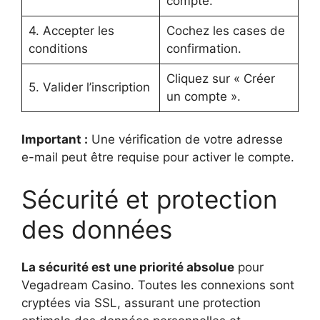
compte.
4. Accepter les
Cochez les cases de
conditions
confirmation.
Cliquez sur « Créer
5. Valider l’inscription
un compte ».
Important :
Une vérification de votre adresse
e-mail peut être requise pour activer le compte.
Sécurité et protection
des données
La sécurité est une priorité absolue
pour
Vegadream Casino. Toutes les connexions sont
cryptées via SSL, assurant une protection