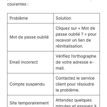
courantes :
Problème
Solution
Cliquez sur « Mot de
passe oublié ? » pour
Mot de passe oublié
recevoir un lien de
réinitialisation.
Vérifiez l’orthographe
Email incorrect
de votre adresse e-
mail.
Contactez le service
Compte suspendu
client pour résoudre
le problème.
Attendez quelques
Site temporairement
minutes et essayez à